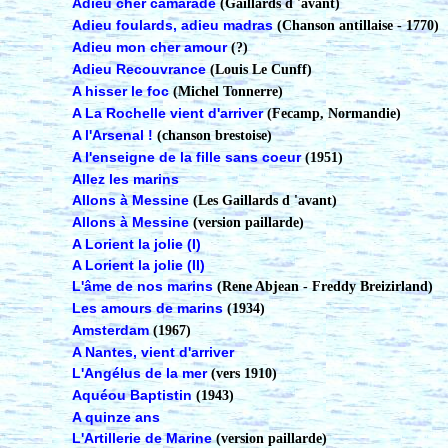
Adieu cher camarade
(Gaillards d 'avant)
Adieu foulards, adieu madras
(Chanson antillaise - 1770)
Adieu mon cher amour
(?)
Adieu Recouvrance
(Louis Le Cunff)
A hisser le foc
(Michel Tonnerre)
A La Rochelle vient d'arriver
(Fecamp, Normandie)
A l'Arsenal !
(chanson brestoise)
A l'enseigne de la fille sans coeur
(1951)
Allez les marins
Allons à Messine
(Les Gaillards d 'avant)
Allons à Messine
(version paillarde)
A Lorient la jolie (I)
A Lorient la jolie (II)
L'âme de nos marins
(Rene Abjean - Freddy Breizirland)
Les amours de marins
(1934)
Amsterdam
(1967)
A Nantes, vient d'arriver
L'Angélus de la mer
(vers 1910)
Aquéou Baptistin
(1943)
A quinze ans
L'Artillerie de Marine
(version paillarde)