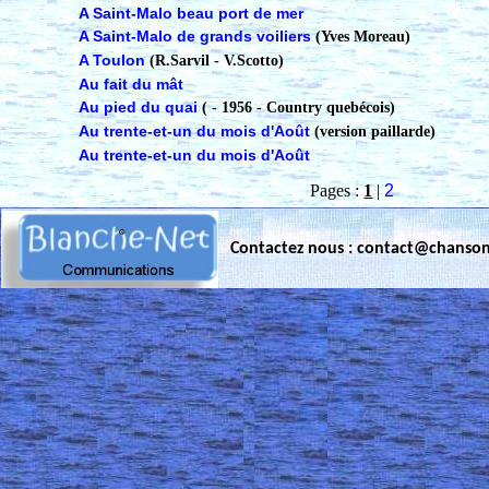
A Saint-Malo beau port de mer
A Saint-Malo de grands voiliers
(Yves Moreau)
A Toulon
(R.Sarvil - V.Scotto)
Au fait du mât
Au pied du quai
( - 1956 - Country quebécois)
Au trente-et-un du mois d'Août
(version paillarde)
Au trente-et-un du mois d'Août
Pages :
1
|
2
Contactez nous : contact@chanso