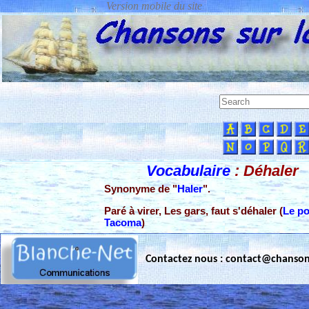
Vocabulaire
: Déhaler
Synonyme de "
Haler
".
Paré à virer, Les gars, faut s'déhaler (
Le po
Tacoma
)
Contactez nous : contact@chanso