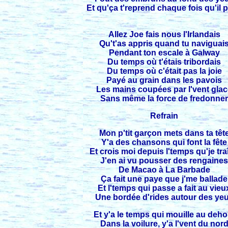
Et qu'ça t'reprend chaque fois qu'il p
Allez Joe fais nous l'Irlandais
Qu't'as appris quand tu naviguai
Pendant ton escale à Galway
Du temps où t'étais tribordais
Du temps où c'était pas la joie
Payé au grain dans les pavois
Les mains coupées par l'vent gla
Sans même la force de fredonne
Refrain
Mon p'tit garçon mets dans ta têt
Y'a des chansons qui font la fête
Et crois moi depuis l'temps qu'je tra
J'en ai vu pousser des rengaine
De Macao à La Barbade
Ça fait une paye que j'me ballade
Et l'temps qui passe a fait au vieu
Une bordée d'rides autour des ye
Et y'a le temps qui mouille au deho
Dans la voilure, y'a l'vent du nor