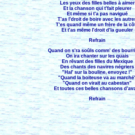
Les yeux des filles belles à aimer
Et la chanson qui t'fait pleurer
Et même si t'a pas navigué
T'as l'droit de boire avec les autre
T'es quand même un frère de la cô
Et t'as même l'droit d'la gueuler
Refrain
Quand on s'ra soûls comm' des bourr
On ira chanter sur les quais
En rêvant des filles du Mexique
Des chants des navires négriers
"Hal' sur la bouline, envoyez !"
"Quand la boiteuse va au marché
"Quand on virait au cabestan"
Et toutes ces belles chansons d'av
Refrain