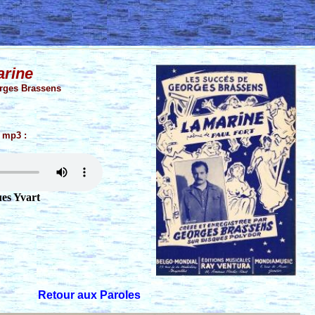
arine
orges Brassens
 mp3 :
es Yvart
Retour aux Paroles