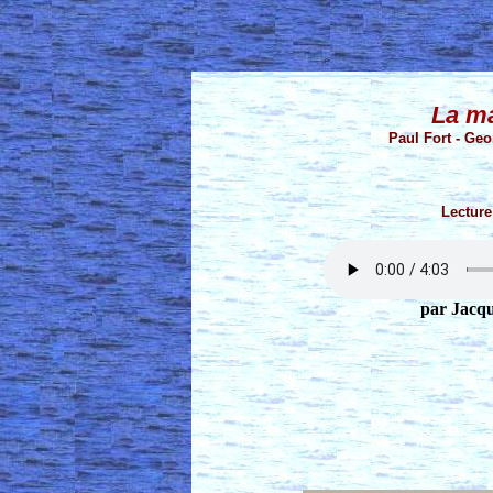
La m
Paul Fort - Ge
Lecture
par Jacqu